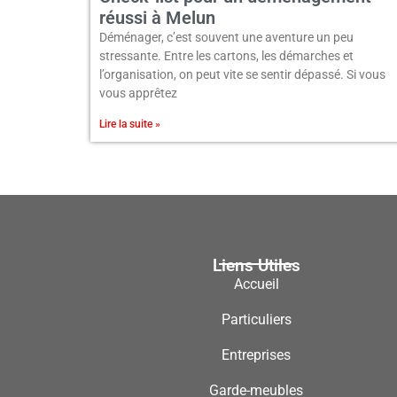
réussi à Melun
Déménager, c’est souvent une aventure un peu
stressante. Entre les cartons, les démarches et
l’organisation, on peut vite se sentir dépassé. Si vous
vous apprêtez
Lire la suite »
Liens Utiles
Accueil
Particuliers
Entreprises
Garde-meubles