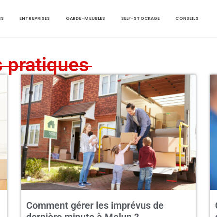
RS
ENTREPRISES
GARDE-MEUBLES
SELF-STOCKAGE
CONSEILS
s pratiques
Comment gérer les imprévus de
dernière minute à Melun ?